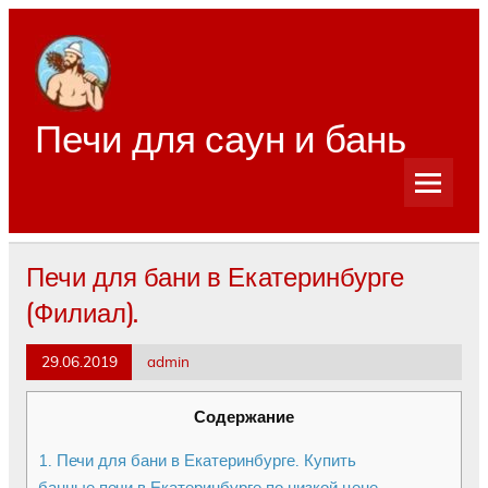
Перейти
к
содержимому
Печи для саун и бань
Печи для бани в Екатеринбурге
(Филиал).
29.06.2019
admin
Содержание
1.
Печи для бани в Екатеринбурге. Купить
банные печи в Екатеринбурге по низкой цене