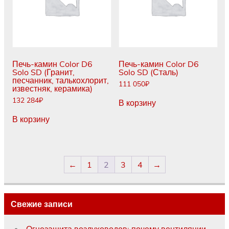
Печь-камин Color D6
Печь-камин Color D6
Solo SD (Гранит,
Solo SD (Сталь)
песчанник, талькохлорит,
111 050
₽
известняк, керамика)
132 284
₽
В корзину
В корзину
←
1
2
3
4
→
Свежие записи
Огнезащита воздуховодов: почему вентиляции