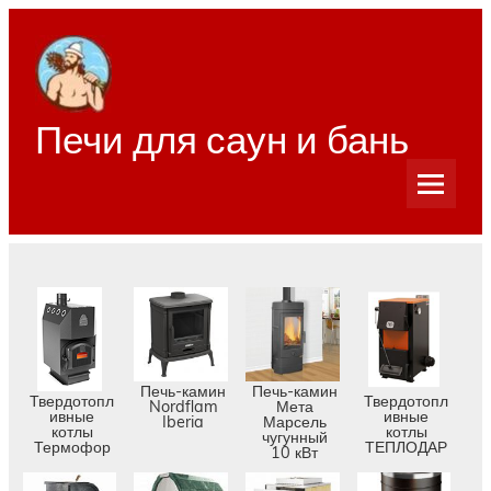
Перейти
к
содержимому
Печи для саун и бань
Печь-камин
Печь-камин
Твердотопл
Твердотопл
Nordflam
Мета
ивные
ивные
Iberia
Марсель
котлы
котлы
чугунный
Термофор
ТЕПЛОДАР
10 кВт