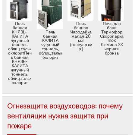
Печь
Печь
Печь для
банная
банная
бани
КНЯЗЬ-
Чародейка
Термофор
Печь
КАЛИТА
малая 20
Скоропарка
банная
чугунный
м3
Inox
КАЛИТА
тоннель,
(огнеупр.ки
Люмина ЗК
чугунный
облиц.тальк
р.)
черная
тоннель,
охлоритПеч
бронза
облиц.тальк
ь банная
охлорит
КНЯЗЬ-
КАЛИТА
чугунный
тоннель,
облиц.тальк
охлорит
Огнезащита воздуховодов: почему
вентиляции нужна защита при
пожаре