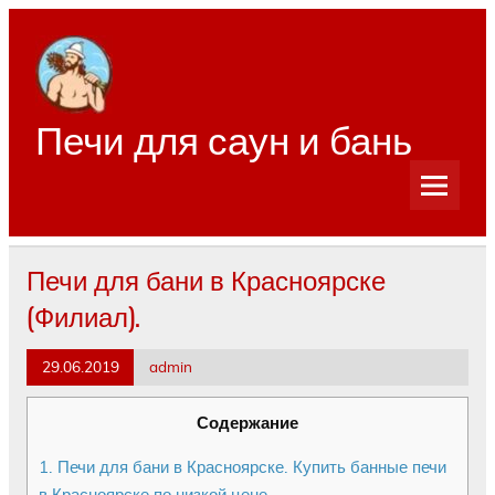
Перейти
к
содержимому
Печи для саун и бань
Печи для бани в Красноярске
(Филиал).
29.06.2019
admin
Содержание
1.
Печи для бани в Красноярске. Купить банные печи
в Красноярске по низкой цене