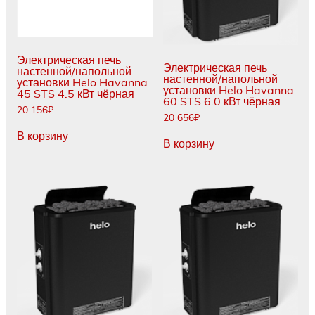
Электрическая печь
Электрическая печь
настенной/напольной
настенной/напольной
установки Helo Havanna
установки Helo Havanna
45 STS 4.5 кВт чёрная
60 STS 6.0 кВт чёрная
20 156
₽
20 656
₽
В корзину
В корзину