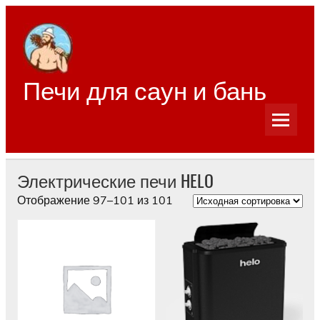
Перейти
к
содержимому
Печи для саун и бань
Электрические печи HELO
Отображение 97–101 из 101