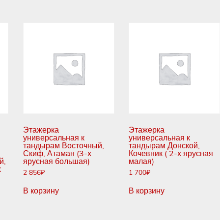
Этажерка
Этажерка
универсальная к
универсальная к
тандырам Восточный,
тандырам Донской,
Скиф, Атаман (3-х
Кочевник ( 2-х ярусная
й,
ярусная большая)
малая)
х
2 856
₽
1 700
₽
В корзину
В корзину