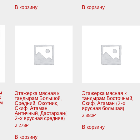
В корзину
В корзину
ы
Этажерка мясная к
Этажерка мясная к
B
тандырам Большой,
тандырам Восточный,
ом
Средний, Охотник,
Скиф, Атаман (2-х
Скиф, Атаман,
ярусная большая)
Античный, Дастархан(
2 380
₽
2-х ярусная средняя)
2 278
₽
В корзину
В корзину