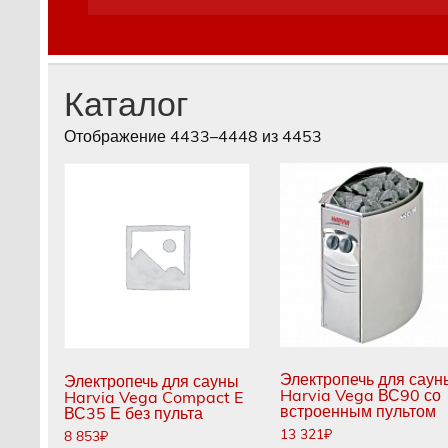
Каталог
Отображение 4433–4448 из 4453
Электропечь для саун
Электропечь для сауны
Harvia Vega ВС90 со
Harvia Vega Compact E
встроенным пультом
ВС35 Е без пульта
13 321
₽
8 853
₽