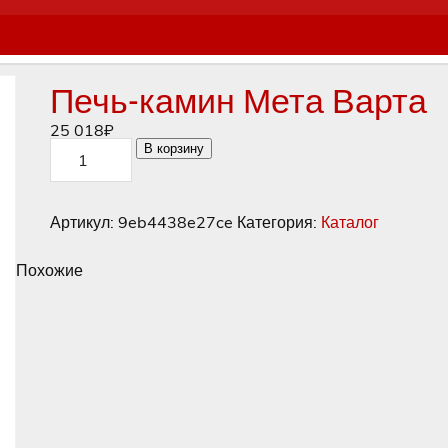
Печь-камин Мета Варта
25 018
₽
Количество
В корзину
товара
Печь-
камин
Мета
Артикул:
9eb4438e27ce
Категория:
Каталог
Варта
Похожие