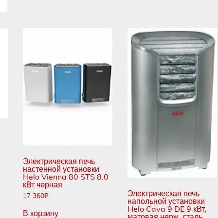
Электрическая печь
настенной установки
Helo Vienna 80 STS 8.0
кВт черная
Электрическая печь
17 360
₽
напольной установки
Helo Cava 9 DE 9 кВт,
В корзину
матовая нерж. сталь