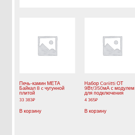
Печь-камин МЕТА
Набор Cariitti ОТ
Байкал 8 c чугунной
9Вт/350мА с модулем
плитой
для подключения
33 383
₽
4 365
₽
В корзину
В корзину