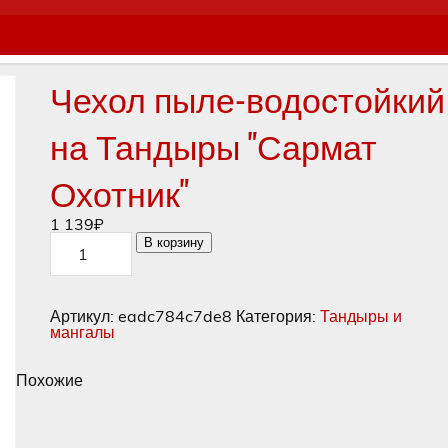
Чехол пыле-водостойкий
на Тандыры "Сармат
Охотник"
1 139
₽
Количество
В корзину
товара
Чехол
пыле-
водостойкий
Артикул:
eadc784c7de8
Категория:
Тандыры и
на
мангалы
Тандыры
"Сармат
Охотник"
Похожие