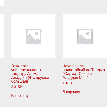
Этажерка
Чехол пыле-
универсальная к
водостойкий на Тандыр
тандыру Атаман,
"Сармат Скиф и
Аладдин (4-х ярусная
Аладдин Mini"
большая)
1 182
₽
3 315
₽
В корзину
В корзину