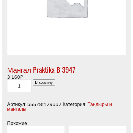
Мангал Praktika B 3947
3 160
₽
Количество
В корзину
товара
Мангал
Praktika
B
Артикул:
b5578f129dd2
Категория:
Тандыры и
3947
мангалы
Похожие