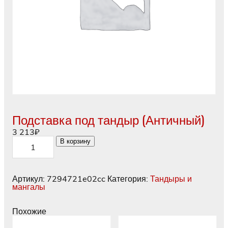
Подставка под тандыр (Античный)
3 213
₽
Количество
В корзину
товара
Подставка
под
тандыр
Артикул:
7294721e02cc
Категория:
Тандыры и
(Античный)
мангалы
Похожие