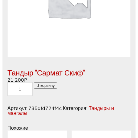
Тандыр "Сармат Скиф"
21 200
₽
Количество
В корзину
товара
Тандыр
"Сармат
Скиф"
Артикул:
735afd724f4c
Категория:
Тандыры и
мангалы
Похожие