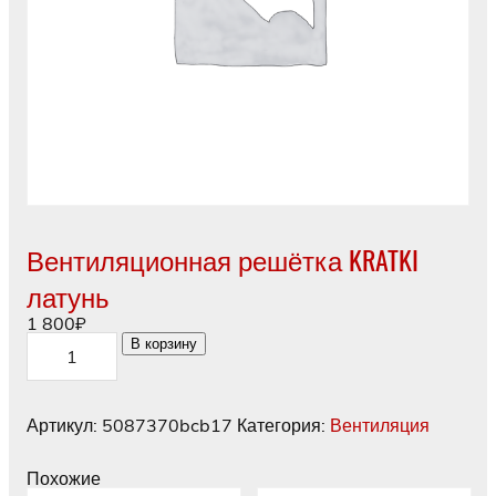
Вентиляционная решётка KRATKI
латунь
1 800
₽
Количество
В корзину
товара
Вентиляционная
решётка
KRATKI
Артикул:
5087370bcb17
Категория:
Вентиляция
латунь
Похожие