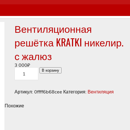
Вентиляционная
решётка KRATKI никелир.
с жалюз
3 000
₽
Количество
В корзину
товара
Вентиляционная
решётка
KRATKI
Артикул:
0ffff6b68cee
Категория:
Вентиляция
никелир.
с
жалюз
Похожие