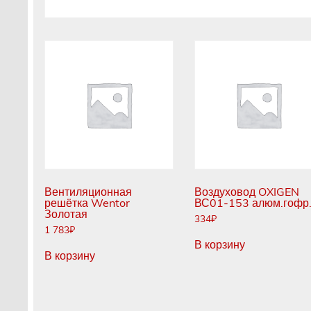
Вентиляционная
Воздуховод OXIGEN
решётка Wentor
ВС01-153 алюм.гофр
Золотая
334
₽
1 783
₽
В корзину
В корзину