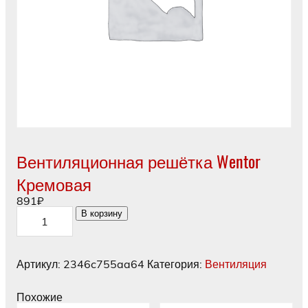
Вентиляционная решётка Wentor
Кремовая
891
₽
Количество
В корзину
товара
Вентиляционная
решётка
Wentor
Артикул:
2346c755aa64
Категория:
Вентиляция
Кремовая
Похожие