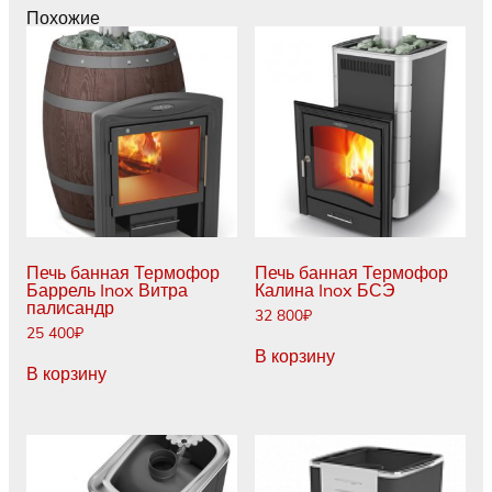
(205)
Похожие
Печь банная Термофор
Печь банная Термофор
Баррель Inox Витра
Калина Inox БСЭ
палисандр
32 800
₽
25 400
₽
В корзину
В корзину