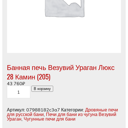
Банная печь Везувий Ураган Люкс
28 Камин (205)
43 760
₽
Количество
В корзину
товара
Банная
печь
Везувий
Артикул:
07988182c3a7
Категории:
Дровяные печи
Ураган
для русской бани
,
Печи для бани из чугуна Везувий
Люкс
Ураган
,
Чугунные печи для бани
28
Камин