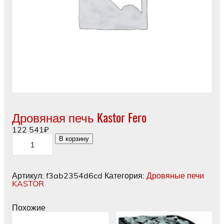
Дровяная печь Kastor Fero
122 541
₽
Количество
В корзину
товара
Дровяная
печь
Kastor
Артикул:
f3ab2354d6cd
Категория:
Дровяные печи
Fero
KASTOR
Похожие