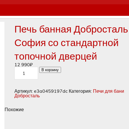
Печь банная Добросталь
София со стандартной
топочной дверцей
12 990
₽
Количество
В корзину
товара
Печь
банная
Добросталь
Артикул:
e3a0459197dc
Категория:
Печи для бани
София
Добросталь
со
стандартной
топочной
Похожие
дверцей