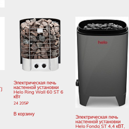
Электрическая печь
настенной установки
TJ
Helo Ring Wall 60 ST 6
кВт
24 205
₽
В корзину
Электрическая печь
настенной установки
Helo Fonda ST 4,4 кВТ,