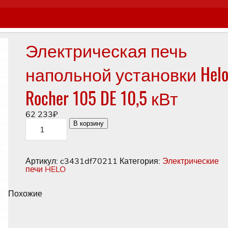
Электрическая печь
напольной установки Hel
Rocher 105 DE 10,5 кВт
62 233
₽
Количество
В корзину
товара
Электрическая
печь
напольной
Артикул:
c3431df70211
Категория:
Электрические
установки
печи HELO
Helo
Rocher
105
Похожие
DE
10,5
кВт