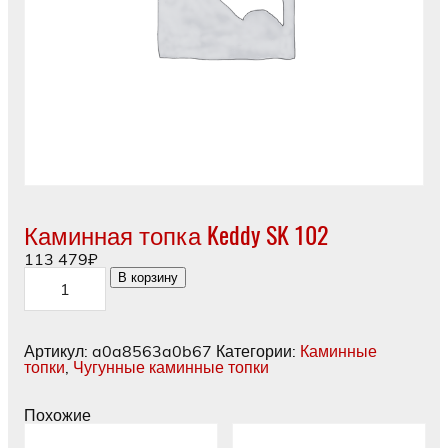
Каминная топка Keddy SK 102
113 479
₽
Количество
В корзину
товара
Каминная
топка
Keddy
Артикул:
a0a8563a0b67
Категории:
Каминные
SK
топки
,
Чугунные каминные топки
102
Похожие