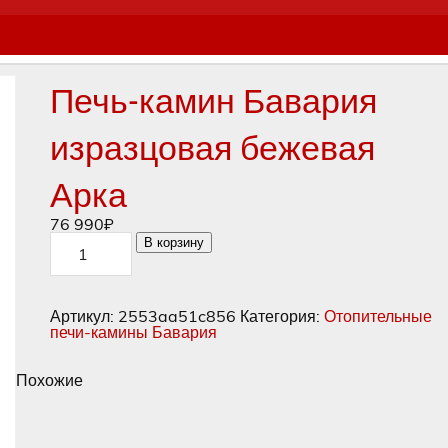
Печь-камин Бавария
изразцовая бежевая
Арка
76 990
₽
Количество
В корзину
товара
Печь-
камин
Бавария
Артикул:
2553aa51c856
Категория:
Отопительные
изразцовая
печи-камины Бавария
бежевая
Арка
Похожие