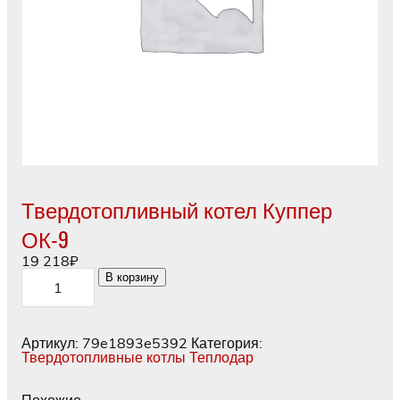
Твердотопливный котел Куппер
ОК-9
19 218
₽
Количество
В корзину
товара
Твердотопливный
котел
Куппер
Артикул:
79e1893e5392
Категория:
ОК-9
Твердотопливные котлы Теплодар