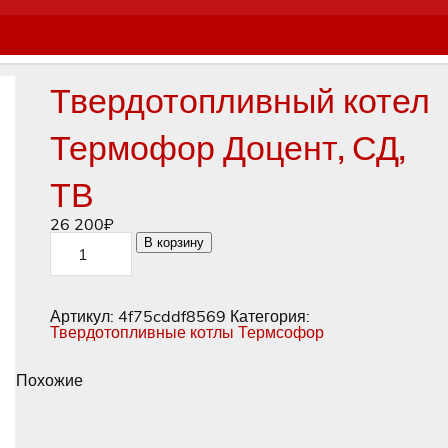
Твердотопливный котел
Термофор Доцент, СД,
ТВ
26 200
₽
Количество
В корзину
товара
Твердотопливный
котел
Термофор
Артикул:
4f75cddf8569
Категория:
Доцент,
Твердотопливные котлы Термсофор
СД,
ТВ
Похожие