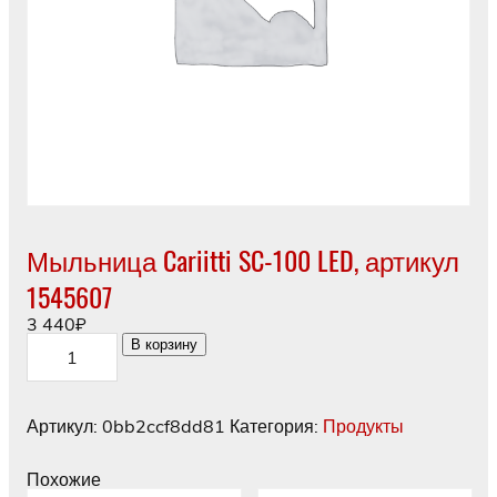
Мыльница Cariitti SC-100 LED, артикул
1545607
3 440
₽
Количество
В корзину
товара
Мыльница
Cariitti
SC-
Артикул:
0bb2ccf8dd81
Категория:
Продукты
100
LED,
артикул
Похожие
1545607