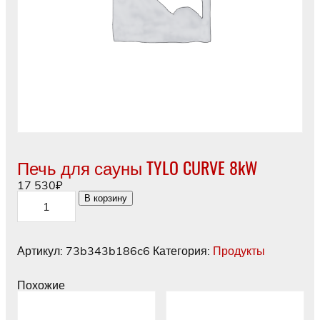
Печь для сауны TYLO CURVE 8kW
17 530
₽
Количество
В корзину
товара
Печь
для
сауны
Артикул:
73b343b186c6
Категория:
Продукты
TYLO
CURVE
8kW
Похожие