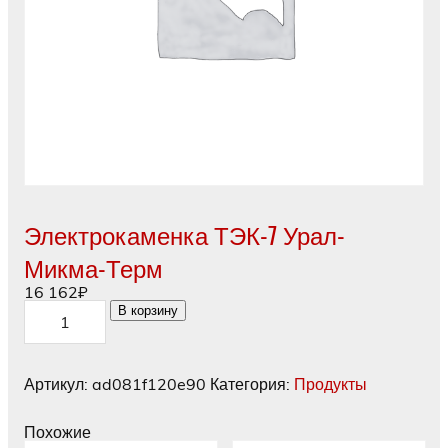
Электрокаменка ТЭК-7 Урал-
Микма-Терм
16 162
₽
Количество
В корзину
товара
Электрокаменка
ТЭК-7
Урал-
Артикул:
ad081f120e90
Категория:
Продукты
Микма-
Терм
Похожие