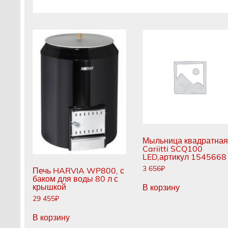
Мыльница квадратная
Cariitti SCQ100
LED,артикул 1545668
3 656
₽
Печь HARVIA WP800, с
баком для воды 80 л с
крышкой
В корзину
29 455
₽
В корзину