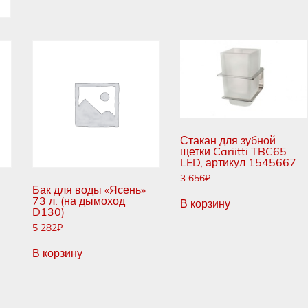
пульта
Стакан для зубной
щетки Cariitti TBC65
LED, артикул 1545667
3 656
₽
Бак для воды «Ясень»
73 л. (на дымоход
В корзину
D130)
5 282
₽
В корзину