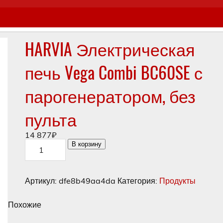
HARVIA Электрическая
печь Vega Combi BC60SE с
парогенератором, без
пульта
14 877
₽
Количество
В корзину
товара
HARVIA
Электрическая
печь
Артикул:
dfe8b49aa4da
Категория:
Продукты
Vega
Combi
BC60SE
Похожие
с
парогенератором,
без