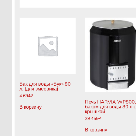
Бак для воды «Бук» 80
л. (для змеевика)
4 694
₽
Печь HARVIA WP800,
баком для воды 80 л с
В корзину
крышкой
29 455
₽
В корзину