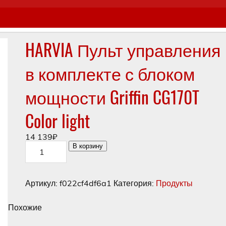
HARVIA Пульт управления
в комплекте с блоком
мощности Griffin CG170T
Color light
14 139
₽
Количество
В корзину
товара
HARVIA
Пульт
управления
Артикул:
f022cf4df6a1
Категория:
Продукты
в
комплекте
с
Похожие
блоком
мощности
Griffin