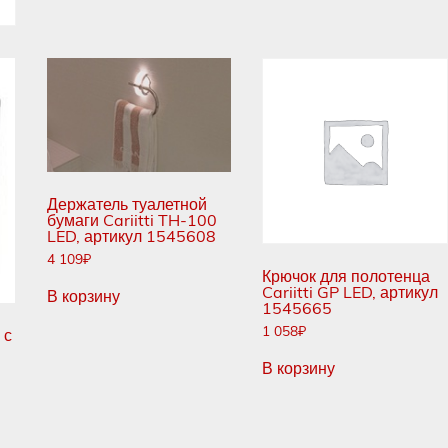
CG170T
Color
light
Держатель туалетной
бумаги Cariitti TH-100
LED, артикул 1545608
4 109
₽
Крючок для полотенца
Cariitti GP LED, артикул
В корзину
1545665
1 058
₽
 с
В корзину