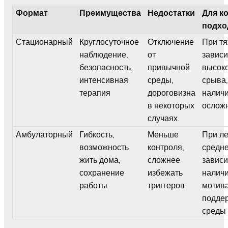
Формат
Преимущества
Недостатки
Для к
подхо
Стационарный
Круглосуточное
Отключение
При т
наблюдение,
от
зависи
безопасность,
привычной
высок
интенсивная
среды,
срыва,
терапия
дороговизна
налич
в некоторых
ослож
случаях
Амбулаторный
Гибкость,
Меньше
При ле
возможность
контроля,
средн
жить дома,
сложнее
зависи
сохранение
избежать
налич
работы
триггеров
мотив
подде
среды