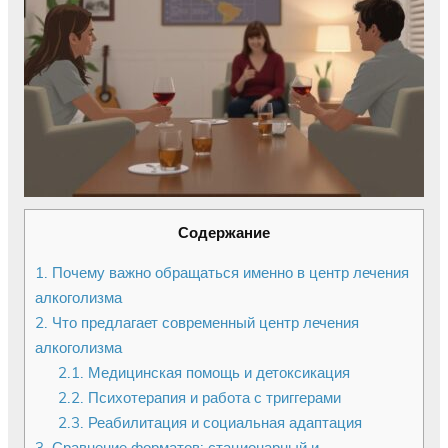
Содержание
1.
Почему важно обращаться именно в центр лечения
алкоголизма
2.
Что предлагает современный центр лечения
алкоголизма
2.1.
Медицинская помощь и детоксикация
2.2.
Психотерапия и работа с триггерами
2.3.
Реабилитация и социальная адаптация
3.
Сравнение форматов: стационарный и