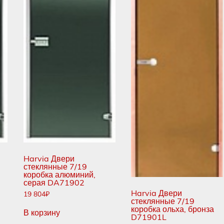
Harvia Двери
стеклянные 7/19
коробка алюминий,
серая DA71902
Harvia Двери
19 804
₽
стеклянные 7/19
коробка ольха, бронза
В корзину
D71901L