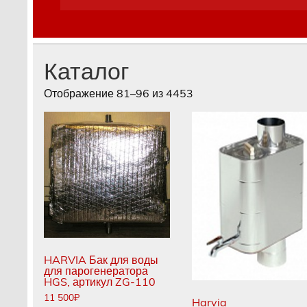
Каталог
Отображение 81–96 из 4453
HARVIA Бак для воды
для парогенератора
HGS, артикул ZG-110
11 500
₽
Harvia