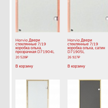
Harvia Двери
Harvia Двери
стеклянные 7/19
стеклянные 7/19
коробка ольха,
коробка ольха, сатин
прозрачная D71904L
D71905L
20 528
₽
26 927
₽
В корзину
В корзину