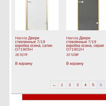
Harvia Двери
Harvia Двери
стеклянные 7/19
стеклянные 7/19
коробка осина, сатин
коробка осина, серая
D71905H
D71902H
26 927
₽
20 528
₽
В корзину
В корзину
←
1
2
3
4
5
6