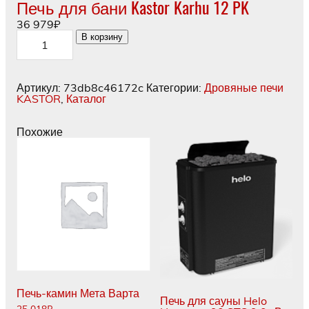
Печь для бани Kastor Karhu 12 PK
36 979
₽
Количество
В корзину
товара
Печь
для
бани
Артикул:
73db8c46172c
Категории:
Дровяные печи
Kastor
KASTOR
,
Каталог
Karhu
12
PK
Похожие
Печь-камин Мета Варта
Печь для сауны Helo
25 018
₽