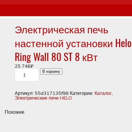
Электрическая печь
настенной установки Helo
Ring Wall 80 ST 8 кВт
25 746
₽
Количество
В корзину
товара
Электрическая
печь
настенной
Артикул:
55d317135f98
Категории:
Каталог
,
установки
Электрические печи HELO
Helo
Ring
Wall
Похожие
80
ST
8
кВт