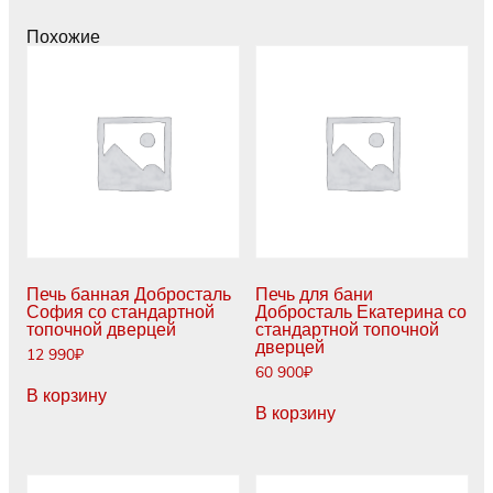
"стоун"
со
Похожие
стандартной
топочной
дверцей
Печь банная Добросталь
Печь для бани
София со стандартной
Добросталь Екатерина со
топочной дверцей
стандартной топочной
дверцей
12 990
₽
60 900
₽
В корзину
В корзину