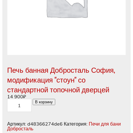
Печь банная Добросталь София,
модификация "стоун" со
стандартной топочной дверцей
14 900
₽
Количество
В корзину
товара
Печь
банная
Добросталь
Артикул:
d48366274de6
Категория:
Печи для бани
София,
Добросталь
модификация