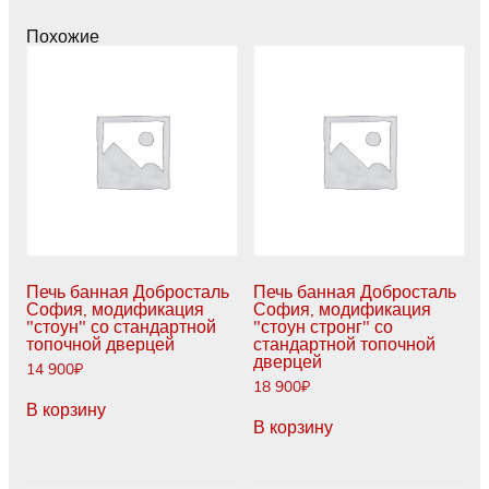
со
стандартной
Похожие
топочной
дверцей
Печь банная Добросталь
Печь банная Добросталь
София, модификация
София, модификация
"стоун" со стандартной
"стоун стронг" со
топочной дверцей
стандартной топочной
дверцей
14 900
₽
18 900
₽
В корзину
В корзину