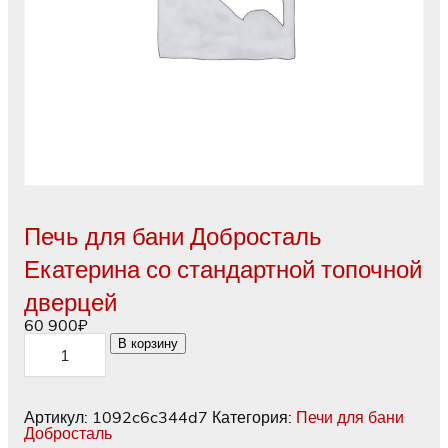
Печь для бани Добросталь
Екатерина со стандартной топочной
дверцей
60 900
₽
Количество
В корзину
товара
Печь
для
бани
Артикул:
1092c6c344d7
Категория:
Печи для бани
Добросталь
Добросталь
Екатерина