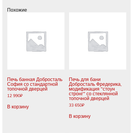
"стоун
стронг"
Похожие
со
стандартной
топочной
дверцей
Печь банная Добросталь
Печь для бани
София со стандартной
Добросталь Фредерика,
топочной дверцей
модификация "стоун
стронг" со стеклянной
12 990
₽
топочной дверцей
33 650
₽
В корзину
В корзину