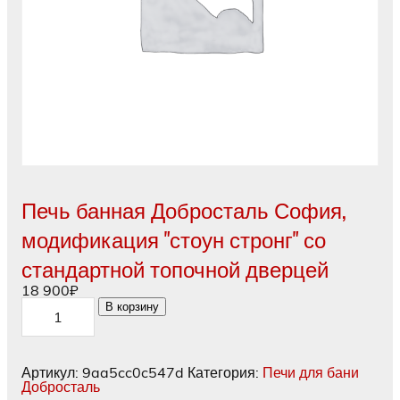
Печь банная Добросталь София,
модификация "стоун стронг" со
стандартной топочной дверцей
18 900
₽
Количество
В корзину
товара
Печь
банная
Добросталь
Артикул:
9aa5cc0c547d
Категория:
Печи для бани
София,
Добросталь
модификация