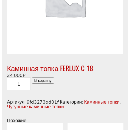
Каминная топка FERLUX C-18
34 000
₽
Количество
В корзину
товара
Каминная
топка
FERLUX
Артикул:
9fd3273ad01f
Категории:
Каминные топки
,
C-
Чугунные каминные топки
18
Похожие