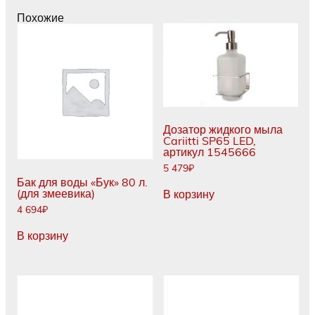
C
Похожие
250
угловая
установка,
серый
Дозатор жидкого мыла
Cariitti SP65 LED,
артикул 1545666
5 479
₽
Бак для воды «Бук» 80 л.
(для змеевика)
В корзину
4 694
₽
В корзину