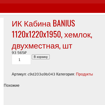
ИК Кабина BANIUS
1120x1220x1950, хемлок,
двухместная, шт
93 565
₽
Количество
В корзину
товара
ИК
Кабина
BANIUS
Артикул:
c9d203a9b043
Категория:
Продукты
1120x1220x1950,
хемлок,
двухместная,
Похожие
шт