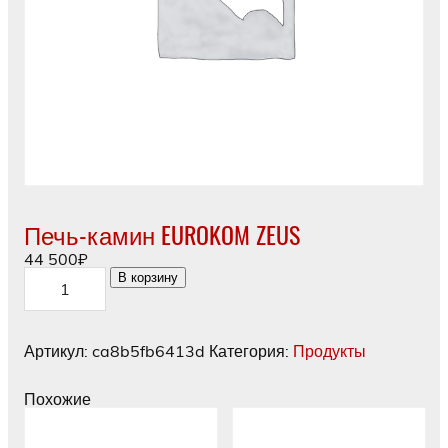
Печь-камин EUROKOM ZEUS
44 500
₽
Количество
В корзину
товара
Печь-
камин
EUROKOM
Артикул:
ca8b5fb6413d
Категория:
Продукты
ZEUS
Похожие