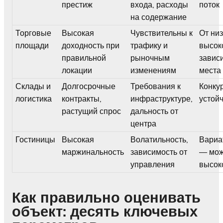
престиж
входа, расходы
поток
на содержание
Торговые
Высокая
Чувствительны к
От низ
площади
доходность при
трафику и
высок
правильной
рыночным
зависи
локации
изменениям
места
Склады и
Долгосрочные
Требования к
Конку
логистика
контракты,
инфраструктуре,
устой
растущий спрос
дальность от
центра
Гостиницы
Высокая
Волатильность,
Вариа
маржинальность
зависимость от
— мож
управления
высок
Как правильно оценивать
объект: десять ключевых