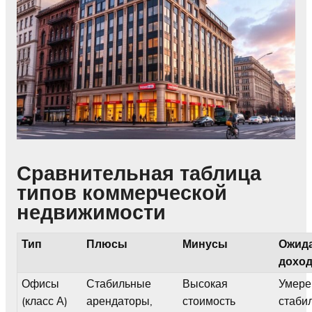
Сравнительная таблица
типов коммерческой
недвижимости
Тип
Плюсы
Минусы
Ожид
дохо
Офисы
Стабильные
Высокая
Умере
(класс А)
арендаторы,
стоимость
стаби