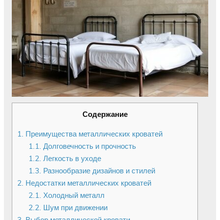
Содержание
1.
Преимущества металлических кроватей
1.1.
Долговечность и прочность
1.2.
Легкость в уходе
1.3.
Разнообразие дизайнов и стилей
2.
Недостатки металлических кроватей
2.1.
Холодный металл
2.2.
Шум при движении
3.
Выбор металлической кровати