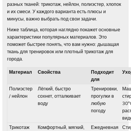
разных тканей: трикотаж, нейлон, полиэстер, хлопок
и их смеси. У каждого варианта есть плюсы и
минусы, важно выбрать под свои задачи.
Ниже таблица, которая наглядно покажет основные
характеристики популярных материалов. Это
поможет быстрее понять, что вам нужно: дышащая
ткань для тренировок или плотный трикотаж для
города.
Материал
Свойства
Подходит
Ухо
для
Полиэстер
Лёгкий, быстро
Тренировки,
Ма
/ нейлон
сохнет, отталкивает
прогулки в
сти
воду
любую
30°
погоду
рас
вид
Трикотаж
Комфортный, мягкий,
Ежедневная
Сти