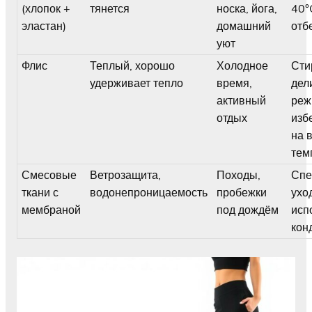
(хлопок +
тянется
носка, йога,
40°
эластан)
домашний
отб
уют
Флис
Теплый, хорошо
Холодное
Сти
удерживает тепло
время,
дел
активный
реж
отдых
изб
на 
тем
Смесовые
Ветрозащита,
Походы,
Спе
ткани с
водонепроницаемость
пробежки
ухо
мембраной
под дождём
исп
кон